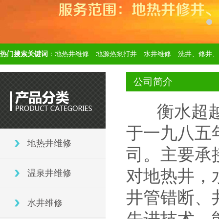
热门搜索关键词
：
地热井维修
地源热泵打井
水井维修
洗井、修井、
公司简介
衡水超越地
于一九八五
地热井维修
司。主要承接
对地热井，
温泉井维修
井管错断、
水井维修