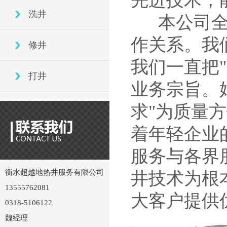
先进技术，
洗井
本公司全体
作关系。我
修井
我们一直把
打井
业务宗旨。
求"为质量
着年轻企业
服务与各界
衡水超越地热井服务有限公司
井技术为根
13555762081
大客户提供
0318-5106122
魏经理